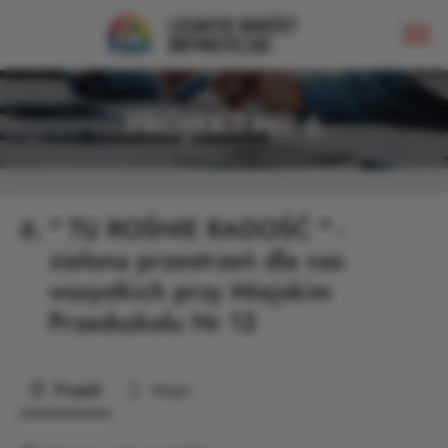
PROJEKT NR 6
6.
" TU ROŚNIE RADOŚĆ " -
zielona przestrzeń dla nas
wszystkich przy Miejskim
Przedszkolu Nr 13
Projekt
Mapa