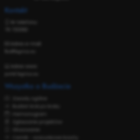
Kontakt
Nr telefonu:
76 7212182
Adres e-mail:
lbo@legnica.eu
Adres www:
portal.legnica.eu
Wszystko o Budżecie
Zasady ogólne
Budżet krok po kroku
Harmonogram
Zgłaszanie projektów
Głosowanie
Cennik - szacunkowe koszty