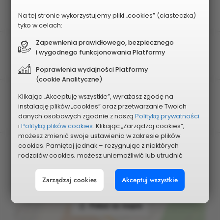
Rodzaj projektu
Obszarowy
Na tej stronie wykorzystujemy pliki „cookies” (ciasteczka)
tyko w celach:
Zapewnienia prawidłowego, bezpiecznego
Obszar
i wygodnego funkcjonowania Platformy
Nr 6 - KOPERNIK
Poprawienia wydajności Platformy
(cookie Analityczne)
Planowany koszt
Klikając „Akceptuję wszystkie”, wyrażasz zgodę na
instalację plików „cookies” oraz przetwarzanie Twoich
500 000 zł
danych osobowych zgodnie z naszą
Polityką prywatności
i
Polityką plików cookies.
Klikając „Zarządzaj cookies”,
możesz zmienić swoje ustawienia w zakresie plików
cookies. Pamiętaj jednak – rezygnując z niektórych
rodzajów cookies, możesz uniemożliwić lub utrudnić
sobie korzystanie z naszego serwisu i jego funkcji.
Zarządzaj cookies
Akceptuj wszystkie
Możesz cofnąć lub zmienić zgody w dowolnym
momencie. Wystarczy, że wybierzesz „Ustawienia plików
cookies” w stopce każdej z naszych podstron.
Pokaż na mapie