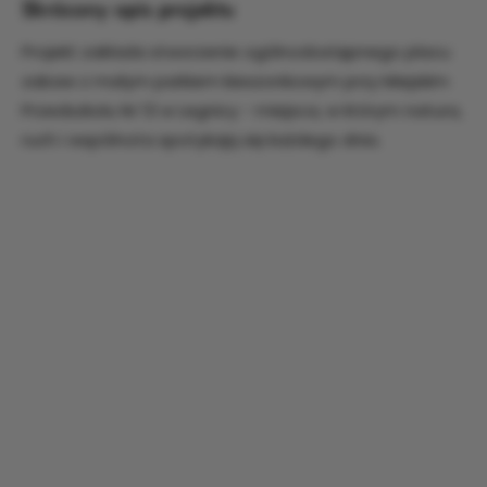
Skrócony opis projektu
Projekt zakłada stworzenie ogólnodostępnego placu
zabaw z małym parkiem kieszonkowym przy Miejskim
Przedszkolu Nr 13 w Legnicy - miejsca, w którym natura,
ruch i wspólnota spotykają się każdego dnia.