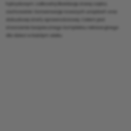
hybrydowym: całkowitą likwidację starej części,
zachowanie i konserwację nowszych urządzeń oraz
dobudowę strefy sprawnościowej. Celem jest
stworzenie bezpiecznego kompleksu rekreacyjnego
dla dzieci w każdym wieku