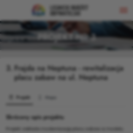
PROJEKT NR 3
3.
Frajda na Neptuna - rewitalizacja
placu zabaw na ul. Neptuna
Projekt
Mapa
Skrócony opis projektu
Projekt zakłada modernizację placu zabaw w modelu