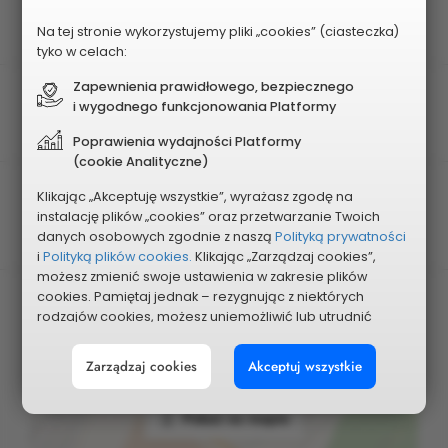
Rodzaj projektu
Obszarowy
Na tej stronie wykorzystujemy pliki „cookies” (ciasteczka)
tyko w celach:
Zapewnienia prawidłowego, bezpiecznego
Obszar
i wygodnego funkcjonowania Platformy
Nr 6 - KOPERNIK
Poprawienia wydajności Platformy
(cookie Analityczne)
Planowany koszt
Klikając „Akceptuję wszystkie”, wyrażasz zgodę na
instalację plików „cookies” oraz przetwarzanie Twoich
500 000 zł
danych osobowych zgodnie z naszą
Polityką prywatności
i
Polityką plików cookies.
Klikając „Zarządzaj cookies”,
możesz zmienić swoje ustawienia w zakresie plików
cookies. Pamiętaj jednak – rezygnując z niektórych
rodzajów cookies, możesz uniemożliwić lub utrudnić
sobie korzystanie z naszego serwisu i jego funkcji.
Zarządzaj cookies
Akceptuj wszystkie
Możesz cofnąć lub zmienić zgody w dowolnym
momencie. Wystarczy, że wybierzesz „Ustawienia plików
cookies” w stopce każdej z naszych podstron.
Pokaż na mapie