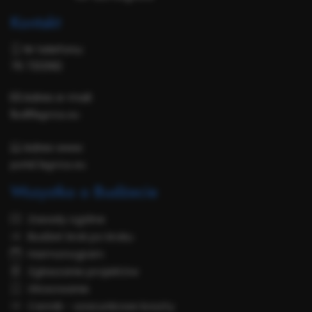
Kontakt
Nr telefonu:
76 7212182
Adres e-mail:
lbo@legnica.eu
Adres www:
portal.legnica.eu
Wszystko o Budżecie
Zasady ogólne
Budżet krok po kroku
Harmonogram
Zgłaszanie projektów
Głosowanie
Cennik - szacunkowe koszty