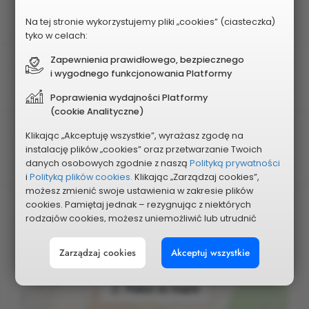
Rodzaj projektu
Obszarowy
Na tej stronie wykorzystujemy pliki „cookies” (ciasteczka)
tyko w celach:
Zapewnienia prawidłowego, bezpiecznego
Obszar
i wygodnego funkcjonowania Platformy
Nr 4 - STARE MIASTO, KARTUZY
Poprawienia wydajności Platformy
(cookie Analityczne)
Planowany koszt
Klikając „Akceptuję wszystkie”, wyrażasz zgodę na
instalację plików „cookies” oraz przetwarzanie Twoich
500 000 zł
danych osobowych zgodnie z naszą
Polityką prywatności
i
Polityką plików cookies.
Klikając „Zarządzaj cookies”,
możesz zmienić swoje ustawienia w zakresie plików
cookies. Pamiętaj jednak – rezygnując z niektórych
rodzajów cookies, możesz uniemożliwić lub utrudnić
sobie korzystanie z naszego serwisu i jego funkcji.
Zarządzaj cookies
Akceptuj wszystkie
Możesz cofnąć lub zmienić zgody w dowolnym
momencie. Wystarczy, że wybierzesz „Ustawienia plików
cookies” w stopce każdej z naszych podstron.
Pokaż na mapie