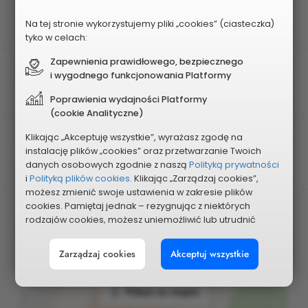
2025
Na tej stronie wykorzystujemy pliki „cookies” (ciasteczka)
tyko w celach:
Zapewnienia prawidłowego, bezpiecznego
Obszar
i wygodnego funkcjonowania Platformy
Obszar nr 4 – REJON OSIEDLA KOPERNIK
Poprawienia wydajności Platformy
(cookie Analityczne)
Planowany koszt
Klikając „Akceptuję wszystkie”, wyrażasz zgodę na
instalację plików „cookies” oraz przetwarzanie Twoich
750 000 zł
danych osobowych zgodnie z naszą
Polityką prywatności
i
Polityką plików cookies.
Klikając „Zarządzaj cookies”,
możesz zmienić swoje ustawienia w zakresie plików
cookies. Pamiętaj jednak – rezygnując z niektórych
rodzajów cookies, możesz uniemożliwić lub utrudnić
sobie korzystanie z naszego serwisu i jego funkcji.
Zarządzaj cookies
Akceptuj wszystkie
Możesz cofnąć lub zmienić zgody w dowolnym
momencie. Wystarczy, że wybierzesz „Ustawienia plików
cookies” w stopce każdej z naszych podstron.
Pokaż na mapie