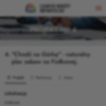
PROJEKT NR 4
4.
"Chodź na Górkę" - naturalny
plac zabaw na Fiołkowej.
Projekt
Realizacja
Mapa
Lokalizacja
Fiołkowa