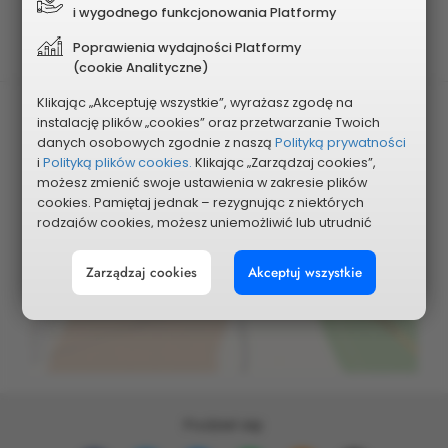
Planowany koszt
i wygodnego funkcjonowania Platformy
750 000 zł
Poprawienia wydajności Platformy
(cookie Analityczne)
Klikając „Akceptuję wszystkie”, wyrażasz zgodę na
instalację plików „cookies” oraz przetwarzanie Twoich
danych osobowych zgodnie z naszą
Polityką prywatności
i
Polityką plików cookies.
Klikając „Zarządzaj cookies”,
możesz zmienić swoje ustawienia w zakresie plików
cookies. Pamiętaj jednak – rezygnując z niektórych
rodzajów cookies, możesz uniemożliwić lub utrudnić
Pokaż na mapie
sobie korzystanie z naszego serwisu i jego funkcji.
Zarządzaj cookies
Akceptuj wszystkie
Możesz cofnąć lub zmienić zgody w dowolnym
momencie. Wystarczy, że wybierzesz „Ustawienia plików
cookies” w stopce każdej z naszych podstron.
Podziel się: