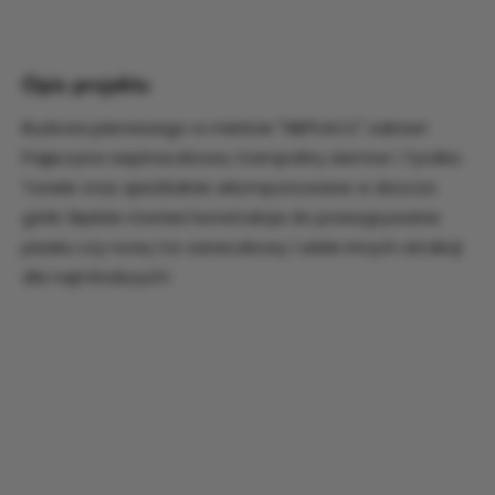
Opis projektu
Budowa pierwszego w mieście "NIEPLACU" zabaw!
Pajęczyna wspinaczkowa, trampoliny ziemne i Tyrolka.
Tunele oraz zjeżdżalnie wkomponowane w zbocza
górki. Będzie również konstrukcja do przesypywania
piasku czy nowy tor saneczkowy i wiele innych atrakcji
dla najmłodszych!