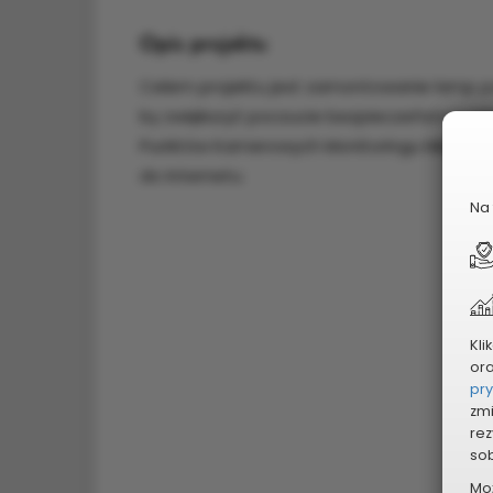
Opis projektu
Celem projektu jest zamontowanie lamp pa
by zwiększyć poczucie bezpieczeństwa mi
Punktów Kamerowych Monitoringu Miejskie
do Internetu
Na 
Kli
or
pr
zmi
rez
sob
Mo