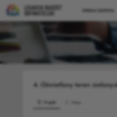
STRONA GŁÓWNA
4.
Oświetlony teren zielony-
Projekt
Mapa