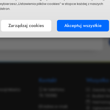
wybierzesz „Ustawienia plików cookies” w stopce każdej z naszych
stron.
Zarządzaj cookies
Akceptuj wszystkie
P
Kontakt
Wszystko
mocji Miasta
Nr telefonu:
Zasady o
76 7212182
Budżet kr
Harmono
Adres e-mail:
Zgłaszani