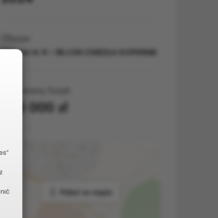
Obszar
Obszar nr 4 – REJON OSIEDLA KOPERNIK
Planowany koszt
500 000 zł
es”
z
Pokaż na mapie
dnić