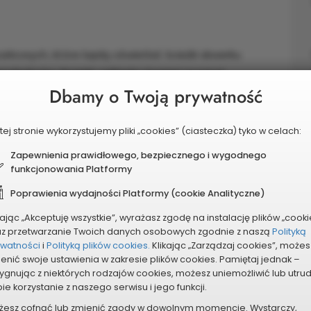
rkowych, które będą oświetlać ścieżki skwerku
eszkańców. Projekt zakłada również montaż
Dbamy o Twoją prywatność
go wraz ze strefą bezpłatnego dostępu
tej stronie wykorzystujemy pliki „cookies” (ciasteczka) tyko w celach:
Zapewnienia prawidłowego, bezpiecznego i wygodnego
funkcjonowania Platformy
Poprawienia wydajności Platformy (cookie Analityczne)
kając „Akceptuję wszystkie”, wyrażasz zgodę na instalację plików „cooki
az przetwarzanie Twoich danych osobowych zgodnie z naszą
Polityką
ywatności
i
Polityką plików cookies.
Klikając „Zarządzaj cookies”, możes
enić swoje ustawienia w zakresie plików cookies. Pamiętaj jednak –
ygnując z niektórych rodzajów cookies, możesz uniemożliwić lub utru
ie korzystanie z naszego serwisu i jego funkcji.
żesz cofnąć lub zmienić zgody w dowolnym momencie. Wystarczy,