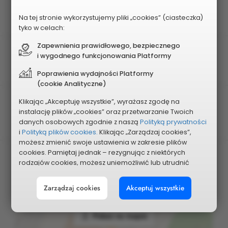
2022
Na tej stronie wykorzystujemy pliki „cookies” (ciasteczka)
tyko w celach:
Zapewnienia prawidłowego, bezpiecznego
Obszar
i wygodnego funkcjonowania Platformy
8. TARNINÓW
Poprawienia wydajności Platformy
(cookie Analityczne)
Planowany koszt
Klikając „Akceptuję wszystkie”, wyrażasz zgodę na
instalację plików „cookies” oraz przetwarzanie Twoich
270 000 zł
danych osobowych zgodnie z naszą
Polityką prywatności
i
Polityką plików cookies.
Klikając „Zarządzaj cookies”,
możesz zmienić swoje ustawienia w zakresie plików
cookies. Pamiętaj jednak – rezygnując z niektórych
rodzajów cookies, możesz uniemożliwić lub utrudnić
sobie korzystanie z naszego serwisu i jego funkcji.
Zarządzaj cookies
Akceptuj wszystkie
Możesz cofnąć lub zmienić zgody w dowolnym
momencie. Wystarczy, że wybierzesz „Ustawienia plików
cookies” w stopce każdej z naszych podstron.
Pokaż na mapie