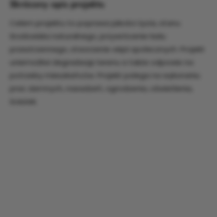
Skrócony opis projektu
Celem projektu to poprawa jakości życia, stanu
środowiska naturalnego, przywrócenie ładu
przestrzennego, stworzenie więzi społecznych. Projekt
uniemożliwi degradację terenu a także odpowie na
potrzeby mieszkańców. Projekt polega na wykonaniu
prac ziemnych, nasadzeń, ogrodzenia, oświetlenia,
ścieżek.