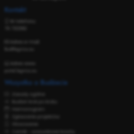
Kontakt
Nr telefonu:
76 7212182
Adres e-mail:
lbo@legnica.eu
Adres www:
portal.legnica.eu
Wszystko o Budżecie
Zasady ogólne
Budżet krok po kroku
Harmonogram
Zgłaszanie projektów
Głosowanie
Cennik - szacunkowe koszty