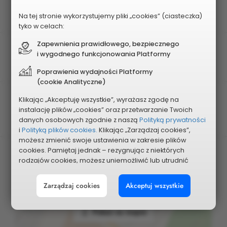
Rodzaj projektu
Obszarowy
Na tej stronie wykorzystujemy pliki „cookies” (ciasteczka)
tyko w celach:
Zapewnienia prawidłowego, bezpiecznego
Obszar
i wygodnego funkcjonowania Platformy
Nr 8 - POŁUDNIOWY
Poprawienia wydajności Platformy
(cookie Analityczne)
Planowany koszt
Klikając „Akceptuję wszystkie”, wyrażasz zgodę na
instalację plików „cookies” oraz przetwarzanie Twoich
500 000 zł
danych osobowych zgodnie z naszą
Polityką prywatności
i
Polityką plików cookies.
Klikając „Zarządzaj cookies”,
możesz zmienić swoje ustawienia w zakresie plików
cookies. Pamiętaj jednak – rezygnując z niektórych
rodzajów cookies, możesz uniemożliwić lub utrudnić
sobie korzystanie z naszego serwisu i jego funkcji.
Zarządzaj cookies
Akceptuj wszystkie
Możesz cofnąć lub zmienić zgody w dowolnym
momencie. Wystarczy, że wybierzesz „Ustawienia plików
cookies” w stopce każdej z naszych podstron.
Pokaż na mapie