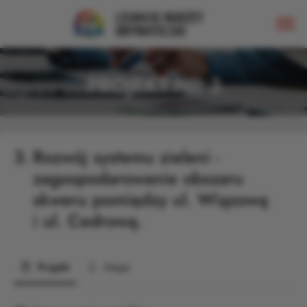
PROJEKT NR 3
3.
Rozwój systemu zieleni -
zagospodarowanie obszaru
skweru pomiędzy ul. Wiązową
i ul. Cedrową.
Projekt
Mapa