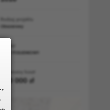
Rodzaj projektu
Obszarowy
Obszar
Nr 8 - POŁUDNIOWY
Planowany koszt
500 000 zł
es”
z
dnić