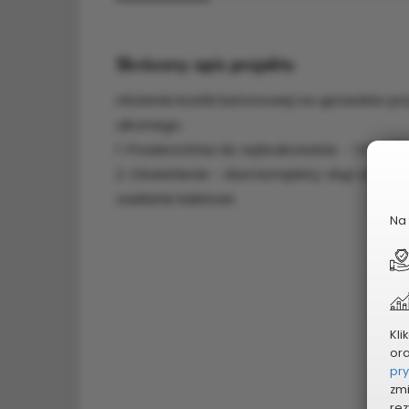
Skrócony opis projektu
Ułożenie kostki betonowej na uprzednio 
ulicznego.
1. Powierzchnia do wybrukowania - 142 m2
2. Oświetlenie - dwa komplety: słup oświ
zasilanie kablowe
Na 
Kli
or
pr
zmi
rez