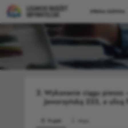
STRONA GŁÓWNA
2.
Wykonanie ciągu pieszo 
Jaworzyńską 233, a ulicą 
Projekt
Mapa