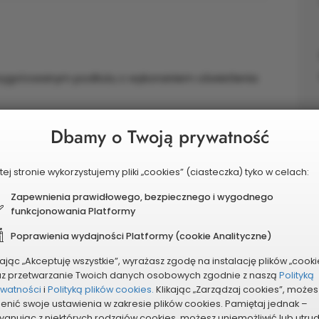
przygotowanym podłożu z wykonaniem oświetlenia
Dbamy o Twoją prywatność
etleniowy typu parkowego + oprawa ledowa +
tej stronie wykorzystujemy pliki „cookies” (ciasteczka) tyko w celach:
Zapewnienia prawidłowego, bezpiecznego i wygodnego
funkcjonowania Platformy
Poprawienia wydajności Platformy (cookie Analityczne)
kając „Akceptuję wszystkie”, wyrażasz zgodę na instalację plików „cooki
az przetwarzanie Twoich danych osobowych zgodnie z naszą
Polityką
ywatności
i
Polityką plików cookies.
Klikając „Zarządzaj cookies”, możes
enić swoje ustawienia w zakresie plików cookies. Pamiętaj jednak –
ygnując z niektórych rodzajów cookies, możesz uniemożliwić lub utru