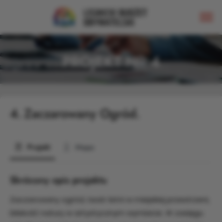
PROJEKT NR 4
4.
Zaczarowany Ogród.
Projekt
Mapa
Skrócony opis projektu
Zaczarowany ogród, teatr letni w miejskiej przestrzeni,
bliskość natury w artystycznym wymiarze. W zasięgu