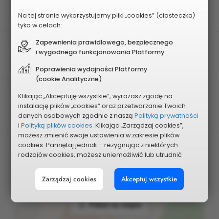
Rodzaj projektu
Obszarowy
Na tej stronie wykorzystujemy pliki „cookies” (ciasteczka)
tyko w celach:
Zapewnienia prawidłowego, bezpiecznego
Obszar
i wygodnego funkcjonowania Platformy
Nr 4 - STARE MIASTO, KARTUZY
Poprawienia wydajności Platformy
(cookie Analityczne)
Planowany koszt
Klikając „Akceptuję wszystkie”, wyrażasz zgodę na
instalację plików „cookies” oraz przetwarzanie Twoich
500 000 zł
danych osobowych zgodnie z naszą
Polityką prywatności
i
Polityką plików cookies.
Klikając „Zarządzaj cookies”,
możesz zmienić swoje ustawienia w zakresie plików
cookies. Pamiętaj jednak – rezygnując z niektórych
rodzajów cookies, możesz uniemożliwić lub utrudnić
sobie korzystanie z naszego serwisu i jego funkcji.
Zarządzaj cookies
Akceptuj wszystkie
Możesz cofnąć lub zmienić zgody w dowolnym
momencie. Wystarczy, że wybierzesz „Ustawienia plików
cookies” w stopce każdej z naszych podstron.
Pokaż na mapie