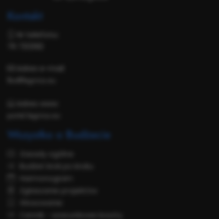
Kontakt
Nr telefonu:
76 7212182
Adres e-mail:
lbo@legnica.eu
Adres www:
portal.legnica.eu
Wszystko o Budżecie
Zasady ogólne
Budżet krok po kroku
Harmonogram
Zgłaszanie projektów
Głosowanie
Cennik - szacunkowe koszty