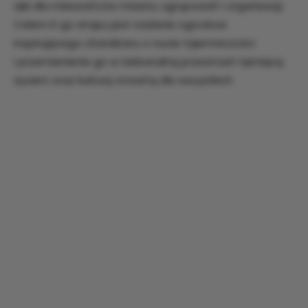
ręki dla mieszańców miasta, ugrupowań i organizacji.
Celem II-go etapu jest nadanie ogrodowi
inspirującego charakteru o nucie tajemniczości
i przemienienie go w niebanalną przestrzeń tętniącą
życiem oraz kulturą otwartą dla wszystkich.