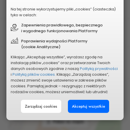
Rodzaj projektu
Obszarowy
Na tej stronie wykorzystujemy pliki „cookies” (ciasteczka)
tyko w celach:
Zapewnienia prawidłowego, bezpiecznego
Obszar
i wygodnego funkcjonowania Platformy
Nr 4 - STARE MIASTO, KARTUZY
Poprawienia wydajności Platformy
(cookie Analityczne)
Planowany koszt
Klikając „Akceptuję wszystkie”, wyrażasz zgodę na
instalację plików „cookies” oraz przetwarzanie Twoich
500 000 zł
danych osobowych zgodnie z naszą
Polityką prywatności
i
Polityką plików cookies.
Klikając „Zarządzaj cookies”,
możesz zmienić swoje ustawienia w zakresie plików
cookies. Pamiętaj jednak – rezygnując z niektórych
rodzajów cookies, możesz uniemożliwić lub utrudnić
sobie korzystanie z naszego serwisu i jego funkcji.
Zarządzaj cookies
Akceptuj wszystkie
Możesz cofnąć lub zmienić zgody w dowolnym
momencie. Wystarczy, że wybierzesz „Ustawienia plików
cookies” w stopce każdej z naszych podstron.
Pokaż na mapie