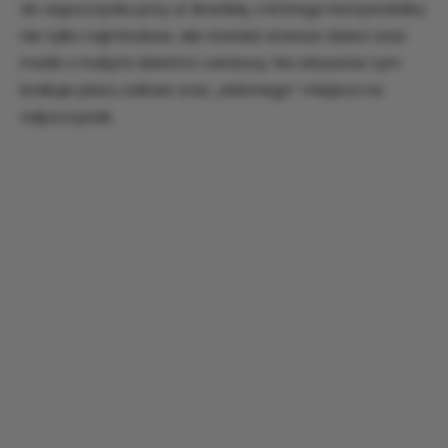
do wypoczynku przy ul. Brackiej, z którego korzystałaby
nie tylko najmłodsze, ale również starsze dzieci oraz
matki z małymi dziećmi i seniorzy. Na obszarze tym
brakuje placu zabaw oraz „zielonego” miejsca na
odpoczynek.