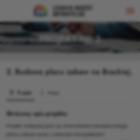
PROJEKT NR 2
2.
Budowa placu zabaw na Brackiej.
Projekt
Mapa
Skrócony opis projektu
Projekt związany jest ze stworzeniem bezpiecznego
placu zabaw wraz z zielonym kompleksem