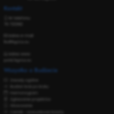
Kontakt
Nr telefonu:
76 7212182
Adres e-mail:
lbo@legnica.eu
Adres www:
portal.legnica.eu
Wszystko o Budżecie
Zasady ogólne
Budżet krok po kroku
Harmonogram
Zgłaszanie projektów
Głosowanie
Cennik - szacunkowe koszty