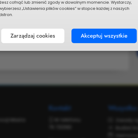
żesz cofnąć lub zmienić zgody w dowolnym momencie. Wystarczy,
wybierzesz „Ustawienia plików cookies” w stopce każdej z naszych
stron.
Zarządzaj cookies
Akceptuj wszystkie
P
Kontakt
Wszystko
mocji Miasta
Nr telefonu:
Zasady o
76 7212182
Budżet kr
Harmono