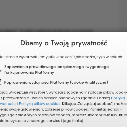
a dzieci" Projekt zakłada budowę na terenie
ego: Naukowego i sensorycznego placu zabaw dla
Dbamy o Twoją prywatność
tej stronie wykorzystujemy pliki „cookies” (ciasteczka) tyko w celach:
Zapewnienia prawidłowego, bezpiecznego i wygodnego
funkcjonowania Platformy
Poprawienia wydajności Platformy (cookie Analityczne)
kając „Akceptuję wszystkie”, wyrażasz zgodę na instalację plików „cooki
az przetwarzanie Twoich danych osobowych zgodnie z naszą
Polityką
ywatności
i
Polityką plików cookies.
Klikając „Zarządzaj cookies”, możes
enić swoje ustawienia w zakresie plików cookies. Pamiętaj jednak –
ygnując z niektórych rodzajów cookies, możesz uniemożliwić lub utru
ie korzystanie z naszego serwisu i jego funkcji.