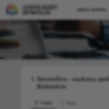
STRONA GŁÓWNA
1.
Sensosfera - naukowy park
Bielańskim
Projekt
Mapa