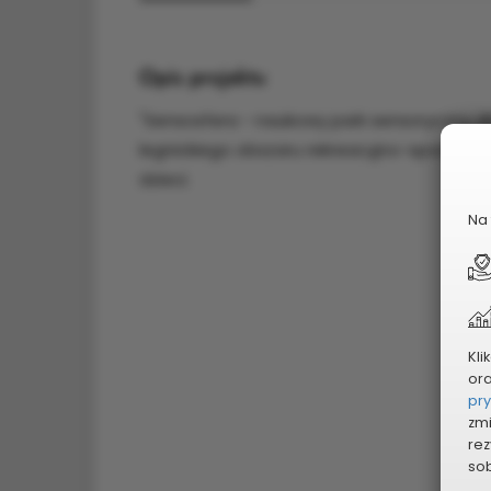
Opis projektu
"Sensosfera - naukowy park sensoryczny dl
legnickiego obszaru rekreacyjno-sportow
dzieci.
Na 
Kli
or
pr
zmi
rez
sob