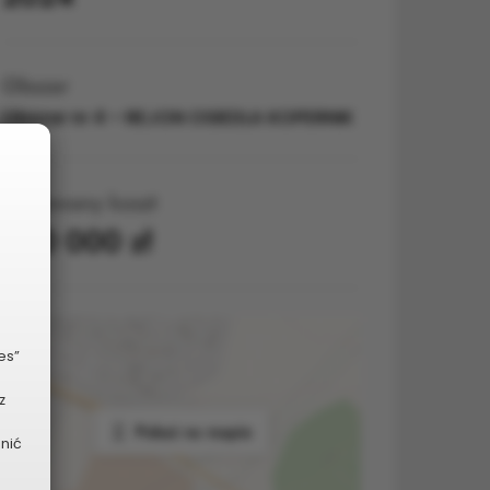
Obszar
Obszar nr 4 – REJON OSIEDLA KOPERNIK
Planowany koszt
500 000 zł
es”
z
Pokaż na mapie
dnić