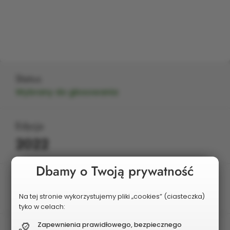
Status
Wybrany do głosowania
Edycja
2022
Dbamy o Twoją prywatność
Obszar
7. STARE MIASTO
Na tej stronie wykorzystujemy pliki „cookies” (ciasteczka)
tyko w celach:
Zapewnienia prawidłowego, bezpiecznego