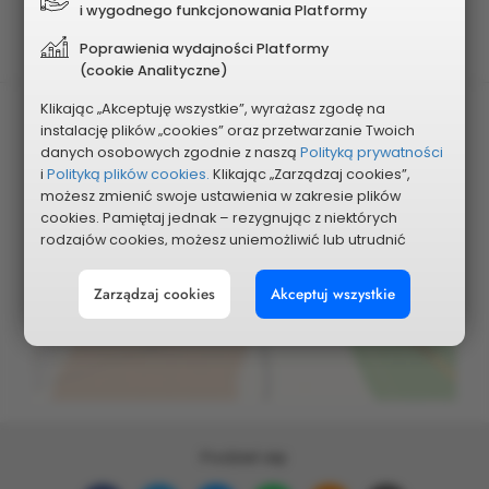
Planowany koszt
i wygodnego funkcjonowania Platformy
270 000 zł
Poprawienia wydajności Platformy
(cookie Analityczne)
Klikając „Akceptuję wszystkie”, wyrażasz zgodę na
instalację plików „cookies” oraz przetwarzanie Twoich
danych osobowych zgodnie z naszą
Polityką prywatności
i
Polityką plików cookies.
Klikając „Zarządzaj cookies”,
możesz zmienić swoje ustawienia w zakresie plików
cookies. Pamiętaj jednak – rezygnując z niektórych
rodzajów cookies, możesz uniemożliwić lub utrudnić
Pokaż na mapie
sobie korzystanie z naszego serwisu i jego funkcji.
Zarządzaj cookies
Akceptuj wszystkie
Możesz cofnąć lub zmienić zgody w dowolnym
momencie. Wystarczy, że wybierzesz „Ustawienia plików
cookies” w stopce każdej z naszych podstron.
Podziel się: