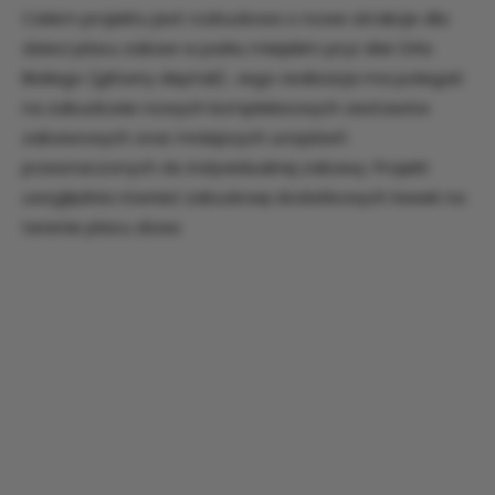
Celem projektu jest rozbudowa o nowe atrakcje dla
dzieci placu zabaw w parku miejskim pryz Alei Orła
Białego (główny deptak). Jego realizacja ma polegać
na zabudowie nowych kompleksowych zestawów
zabawowych oraz mniejszych urządzeń
przeznaczonych do indywidualnej zabawy. Projekt
uwzględnia również zabudowę dodatkowych ławek na
terenie placu zbaw.