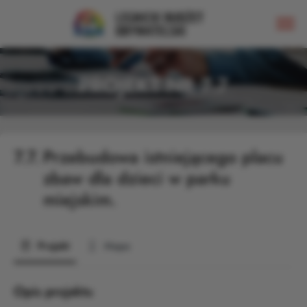
PROJEKT NR 7.7
7.7.
Przebudowa istniejącego placu
zbaw dla dzieci w parku
miejskim.
Projekt
Mapa
Opis projektu